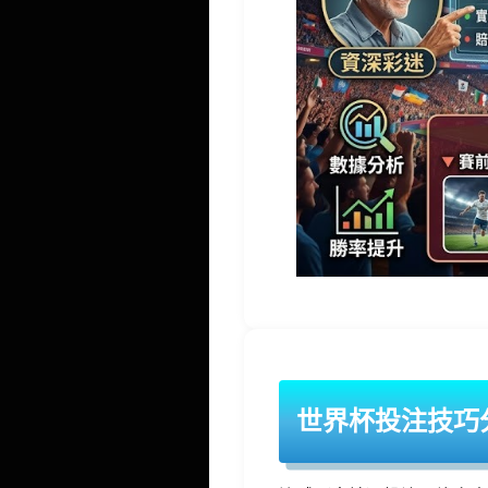
世界杯投注技巧