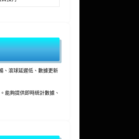
暢、滾球延遲低、數據更新
。能夠提供即時統計數據、