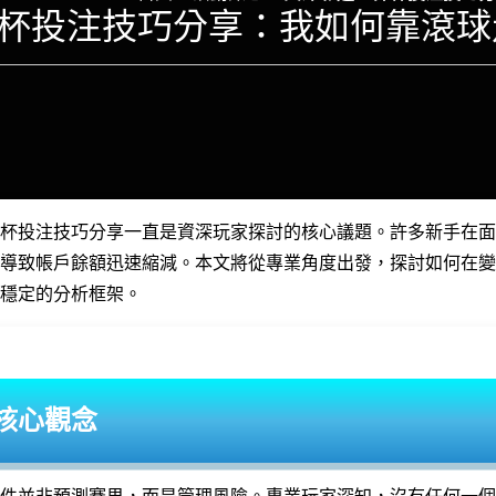
杯投注技巧分享：我如何靠滾球
杯投注技巧分享一直是資深玩家探討的核心議題。許多新手在面
導致帳戶餘額迅速縮減。本文將從專業角度出發，探討如何在變
穩定的分析框架。
核心觀念