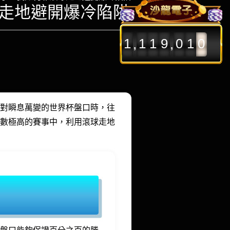
走地避開爆冷陷阱
2
1
3
1
1
1
9
0
,
,
4
4
7
5
0
6
對瞬息萬變的
世界杯盤口
時，往
3
數極高的賽事中，利用滾球走地
7
6
8
9
9
2
4
7