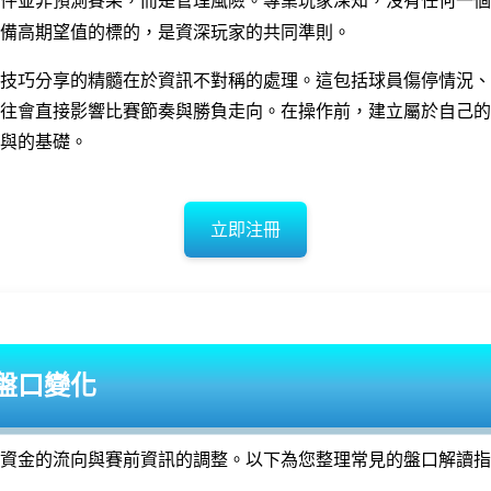
件並非預測賽果，而是管理風險。專業玩家深知，沒有任何一個
備高期望值的標的，是資深玩家的共同準則。
技巧分享的精髓在於資訊不對稱的處理。這包括球員傷停情況、
往會直接影響比賽節奏與勝負走向。在操作前，建立屬於自己的
與的基礎。
立即注冊
盤口變化
資金的流向與賽前資訊的調整。以下為您整理常見的盤口解讀指