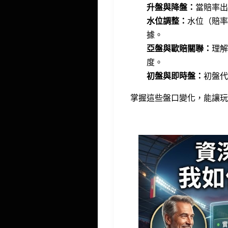
升盤與降盤：
當賠率出
水位調整：
水位（賠率
據。
亞盤與歐賠關聯：
理解
度。
初盤與即時盤：
初盤代
掌握這些盤口變化，能讓玩