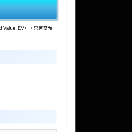
alue, EV），只有當預