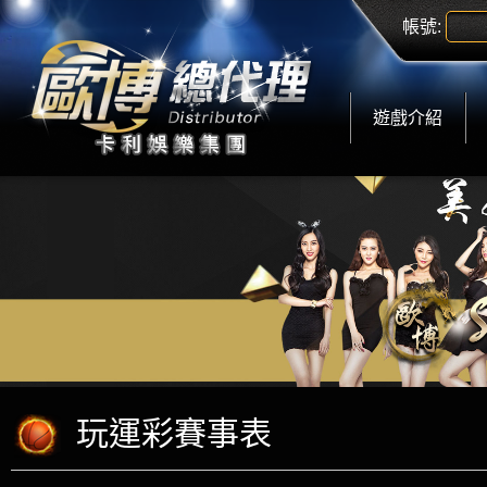
帳號:
遊戲介紹
玩運彩賽事表