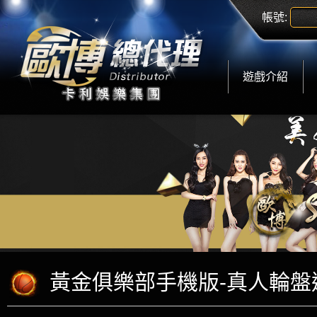
帳號:
遊戲介紹
黃金俱樂部手機版-真人輪盤週