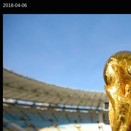
2018-04-06