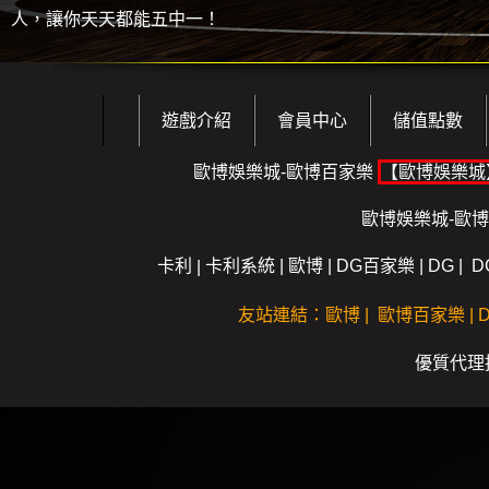
人，讓你天天都能五中一！
遊戲介紹
會員中心
儲值點數
歐博娛樂城-歐博百家樂
【歐博娛樂城
歐博娛樂城-歐博
卡利
卡利系統
|
歐博
|
DG百家樂
|
DG
|
D
|
友站連結：
歐博
|
歐博百家樂
|
優質代理