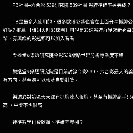
FB社團–六合彩 539研究院 539社團 報牌準確率達幾成？
FB是最多人使用的，很多
歐博
彩迷也會在上面分享抓牌公
好呢? 推薦 【雞姐火旺彩球團】可說是彩球報牌群後起新秀
輩，有興趣的彩迷都可以加入看看
	樂透堂&樂透研究院今彩539版路世足分析專業度不錯
樂透堂&樂透研究院是目前討論今彩539、六合彩最大的
有方向。甚至還可以報號自動對獎。
	樂透彩討論區天天都有抓牌達人報牌，甚至有抓牌高手只要報牌都會成為指標，只會傻傻電腦選號的你，不如參考高手報牌cp直更
高 ，中獎率也很高
	神準數學付費軟體、準確率爆棚？